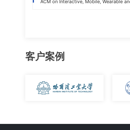
n
ACM on Interactive, Mobile, Wearable and
客户案例