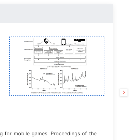
使
ing for mobile games. Proceedings of the